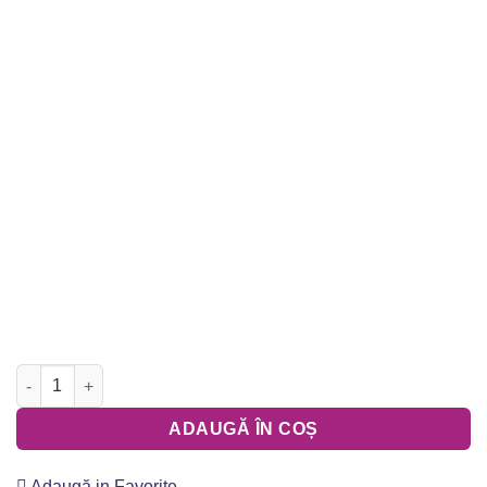
Cantitate Invitatii de Nunta - PS19307
ADAUGĂ ÎN COȘ
Adaugă in Favorite