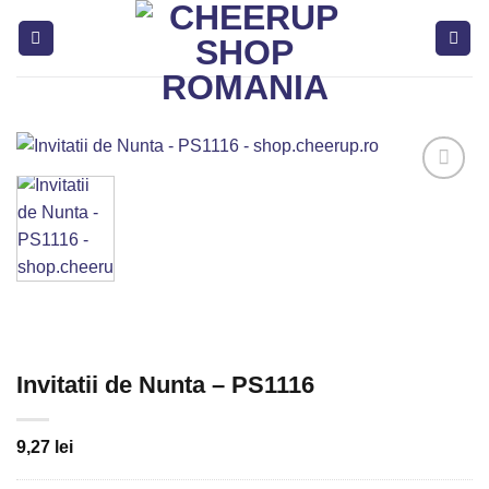
Skip
to
content
Adaugă
in
Favorite
Invitatii de Nunta – PS1116
9,27
lei