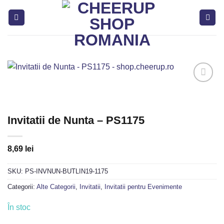
Skip
to
content
Adaugă
in
Invitatii de Nunta – PS1175
Favorite
8,69
lei
SKU:
PS-INVNUN-BUTLIN19-1175
Categorii:
Alte Categorii
,
Invitatii
,
Invitatii pentru Evenimente
În stoc