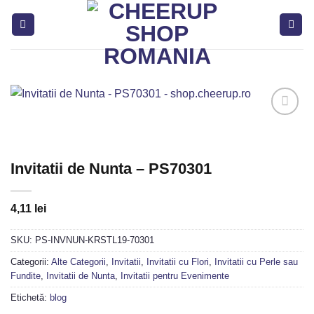
Skip
to
content
Adaugă
in
Invitatii de Nunta – PS70301
Favorite
4,11
lei
SKU:
PS-INVNUN-KRSTL19-70301
Categorii:
Alte Categorii
,
Invitatii
,
Invitatii cu Flori
,
Invitatii cu Perle sau
Fundite
,
Invitatii de Nunta
,
Invitatii pentru Evenimente
Etichetă:
blog