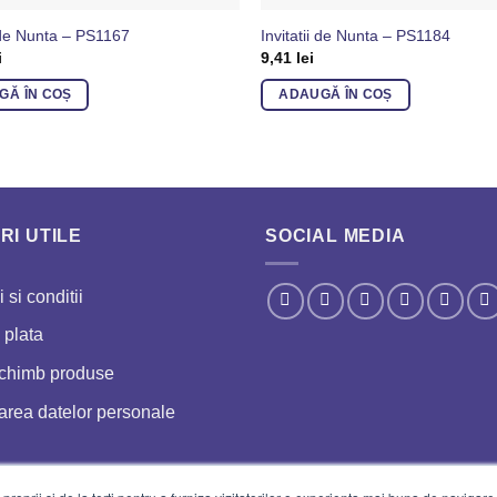
i de Nunta – PS1167
Invitatii de Nunta – PS1184
i
9,41
lei
GĂ ÎN COȘ
ADAUGĂ ÎN COȘ
RI UTILE
SOCIAL MEDIA
 si conditii
 plata
schimb produse
area datelor personale