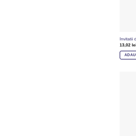
Invitati
13,02
le
ADAU