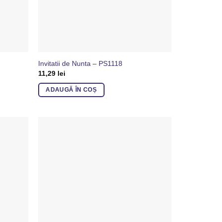
Invitatii de Nunta – PS1118
11,29
lei
ADAUGĂ ÎN COȘ
Adaugă
Adaugă
in
in
Favorite
Favorite