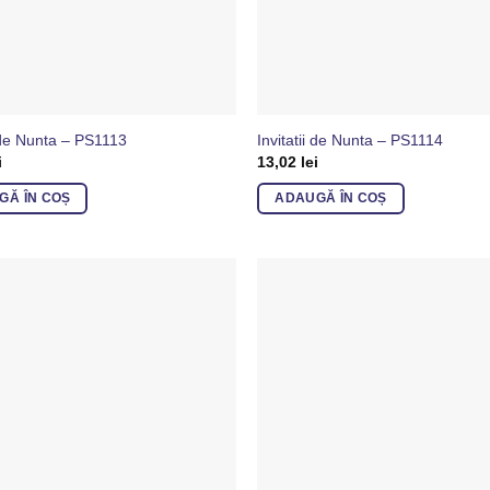
i de Nunta – PS1113
Invitatii de Nunta – PS1114
i
13,02
lei
GĂ ÎN COȘ
ADAUGĂ ÎN COȘ
Adaugă
in
Favorite