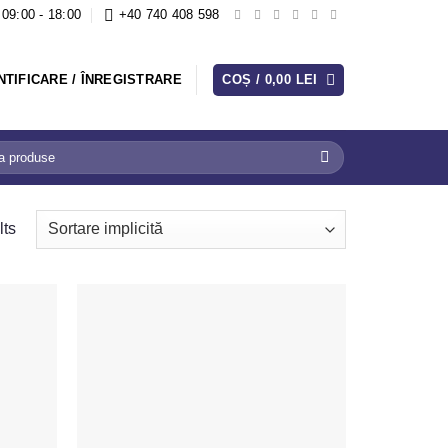
09:00 - 18:00
+40 740 408 598
NTIFICARE / ÎNREGISTRARE
COȘ /
0,00
LEI
lts
Adaugă
Adaugă
in
in
Favorite
Favorite