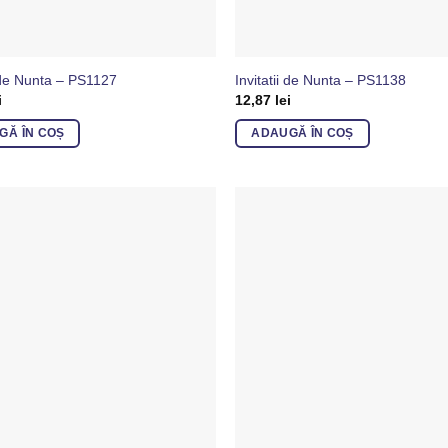
i de Nunta – PS1127
Invitatii de Nunta – PS1138
i
12,87
lei
GĂ ÎN COȘ
ADAUGĂ ÎN COȘ
Adaugă
in
Favorite