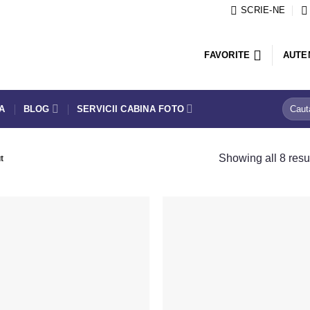
SCRIE-NE
FAVORITE
AUTE
Caută
TA
BLOG
SERVICII CABINA FOTO
după:
Showing all 8 resu
t
Adaugă
in
Favorite