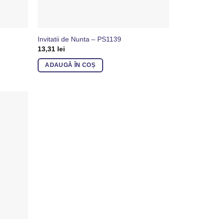
Invitatii de Nunta – PS1139
13,31
lei
ADAUGĂ ÎN COȘ
Adaugă
in
Favorite