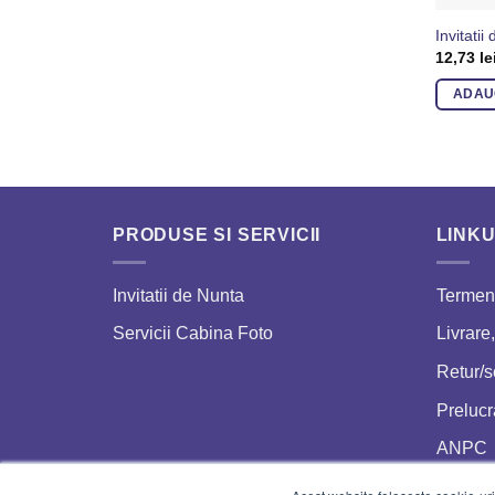
Invitati
12,73
le
ADAU
PRODUSE SI SERVICII
LINKU
Invitatii de Nunta
Termeni
Servicii Cabina Foto
Livrare,
Retur/
Prelucr
ANPC
SOL