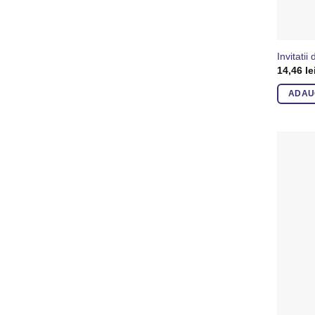
Invitati
14,46
le
ADAU