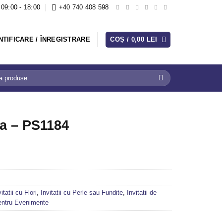
09:00 - 18:00
+40 740 408 598
NTIFICARE / ÎNREGISTRARE
COȘ /
0,00
LEI
ta – PS1184
itatii cu Flori
,
Invitatii cu Perle sau Fundite
,
Invitatii de
 pentru Evenimente