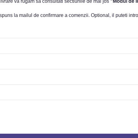
ivrare va rugam sa consultati sectiunile de mai jos
“Modul de lu
 raspuns la mailul de confirmare a comenzii. Optional, il puteti in