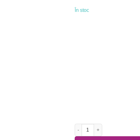
În stoc
Cantitate Invitatii de Nunta - 