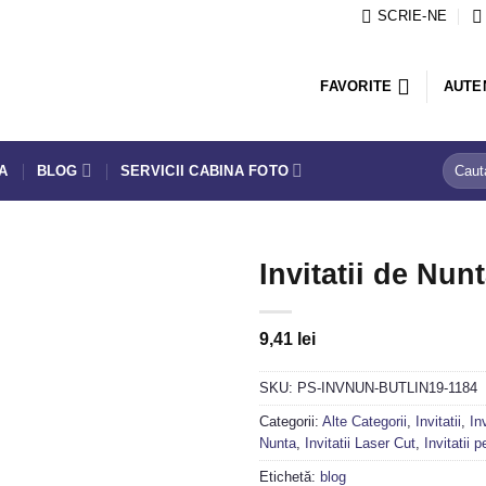
SCRIE-NE
FAVORITE
AUTE
Caută
TA
BLOG
SERVICII CABINA FOTO
după:
Invitatii de Nun
9,41
lei
Adaugă
in
Favorite
SKU:
PS-INVNUN-BUTLIN19-1184
Categorii:
Alte Categorii
,
Invitatii
,
Inv
Nunta
,
Invitatii Laser Cut
,
Invitatii
Etichetă:
blog