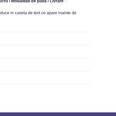
cru / Modalitati de plata / Livrare”
.
troduce in caseta de text ce apare inainte de